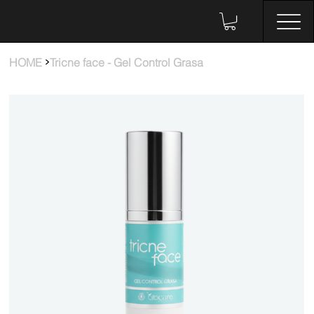
>
HOME
Tricne face - Gel Control Grasa