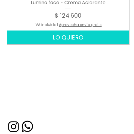
Lumino face - Crema Aclarante
Precio
$ 124.600
IVA incluido
|
Aprovecha envío gratis
LO QUIERO
USO PROFESIONAL
USO PROFESIONAL
USO PROFESIONAL
USO PROFESIONAL