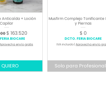
 Anticaída + Loción
Musfirm Complejo Tonificante 
Capilar
y Piernas
o
Precio de oferta
Precio
$ 163.520
$ 0
400
FERIA BIOCARE
DCTO. FERIA BIOCARE
Aprovecha envío gratis
IVA incluido
|
Aprovecha envío gra
 QUIERO
Solo para Profesiona
NAL
NAL
NAL
USO PROFESIONAL
USO PROFESIONAL