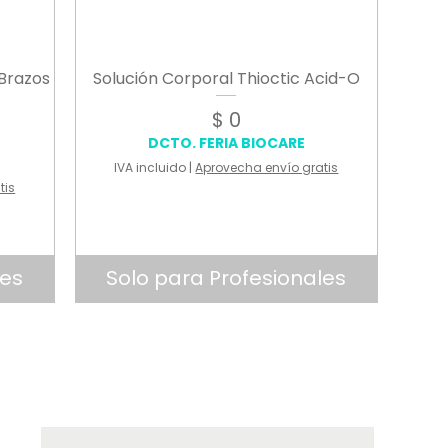
Brazos
Solución Corporal Thioctic Acid-O
Precio
$ 0
DCTO. FERIA BIOCARE
IVA incluido
|
Aprovecha envío gratis
tis
les
Solo para Profesionales
USO PROFESIONAL
USO PROFESIONAL
USO PROFESIONAL