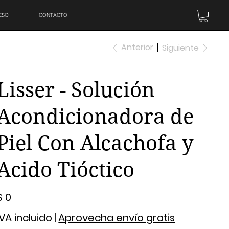
ESO
CONTACTO
Anterior
Siguiente
Lisser - Solución
Acondicionadora de
Piel Con Alcachofa y
Acido Tióctico
recio
$ 0
IVA incluido
|
Aprovecha envío gratis