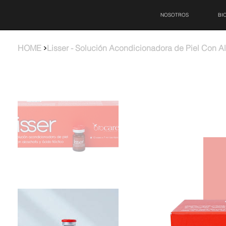
NOSOTROS
BI
>
HOME
Lisser - Solución Acondicionadora de Piel Con A