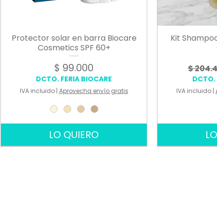
Protector solar en barra Biocare
Kit Shampoo
Cosmetics SPF 60+
Precio
Preci
$ 99.000
$ 204.
DCTO. FERIA BIOCARE
DCTO. 
IVA incluido
|
Aprovecha envío gratis
IVA incluido
|
LO QUIERO
LO
USO PROFESIONAL
USO PROFESIONAL
USO PROFESIONAL
USO PROFESIO
USO PROFESIO
USO PROFESIO