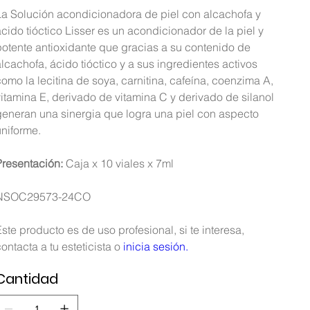
La Solución acondicionadora de piel con alcachofa y
ácido tióctico Lisser es un acondicionador de la piel y
potente antioxidante que gracias a su contenido de
alcachofa, ácido tióctico y a sus ingredientes activos
como la lecitina de soya, carnitina, cafeína, coenzima A,
vitamina E, derivado de vitamina C y derivado de silanol
generan una sinergia que logra una piel con aspecto
uniforme.
Presentación:
Caja x 10 viales x 7ml
NSOC29573-24CO
Este producto es de uso profesional, si te interesa,
contacta a tu esteticista o
inicia sesión.
Cantidad